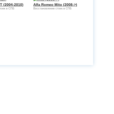
T (2004-2010)
Alfa Romeo Mito (2008->)
тоек в СПБ
Восстановление стоек в СПБ