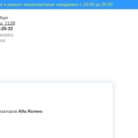
е и ремонт амортизаторов: ежедневно с 10:00 до 20:00
бург
ш. 212В
-20-33
аторов в
оне
изаторов
Alfa Romeo
.