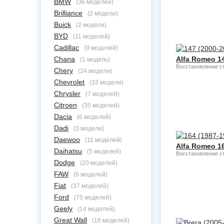
BMW
(36 моделей)
Brilliance
(2 модели)
Buick
(2 модели)
BYD
(11 моделей)
Cadillac
(9 моделей)
Chana
Alfa Romeo 14
(1 модель)
Восстановление с
Chery
(24 модели)
Chevrolet
(33 модели)
Chrysler
(7 моделей)
Citroen
(35 моделей)
Dacia
(6 моделей)
Dadi
(3 модели)
Daewoo
(11 моделей)
Alfa Romeo 16
Daihatsu
(5 моделей)
Восстановление с
Dodge
(20 моделей)
FAW
(6 моделей)
Fiat
(37 моделей)
Ford
(75 моделей)
Geely
(14 моделей)
Great Wall
(16 моделей)