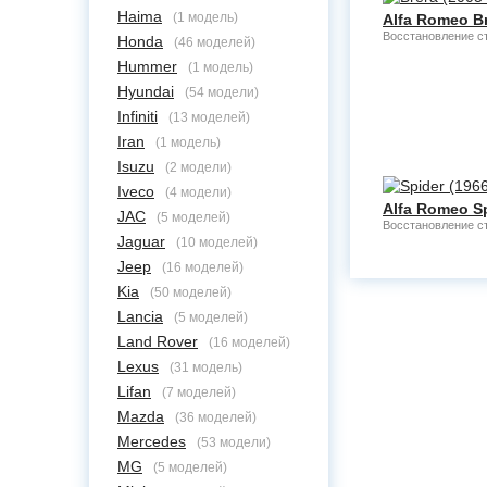
Haima
(1 модель)
Alfa Romeo Br
Восстановление с
Honda
(46 моделей)
Hummer
(1 модель)
Hyundai
(54 модели)
Infiniti
(13 моделей)
Iran
(1 модель)
Isuzu
(2 модели)
Iveco
(4 модели)
Alfa Romeo Sp
JAC
(5 моделей)
Восстановление с
Jaguar
(10 моделей)
Jeep
(16 моделей)
Kia
(50 моделей)
Lancia
(5 моделей)
Land Rover
(16 моделей)
Lexus
(31 модель)
Lifan
(7 моделей)
Mazda
(36 моделей)
Mercedes
(53 модели)
MG
(5 моделей)