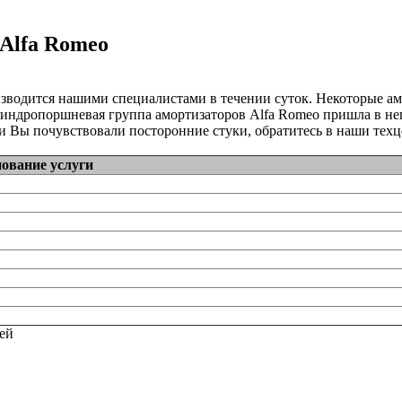
Alfa Romeo
зводится нашими специалистами в течении суток. Некоторые а
линдропоршневая группа амортизаторов Alfa Romeo пришла в нег
 Вы почувствовали посторонние стуки, обратитесь в наши техц
ование услуги
тей