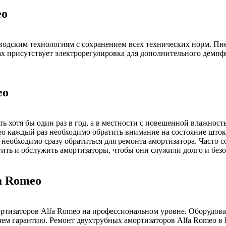
eo
водским технологиям с сохранением всех технических норм. Пн
х присутствует электрорегулировка для дополнительного демпф
eo
 хотя бы один раз в год, а в местности с повешенной влажност
eo каждый раз необходимо обратить внимание на состояние штока
необходимо сразу обратиться для ремонта амортизатора. Часто 
тить и обслужить амортизаторы, чтобы они служили долго и безо
a Romeo
тизаторов Alfa Romeo на профессиональном уровне. Оборудован
ем гарантию. Ремонт двухтрубных амортизаторов Alfa Romeo в П