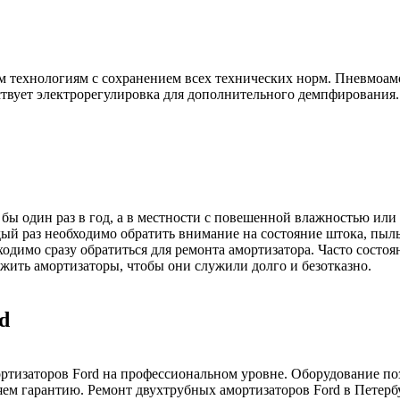
им технологиям с сохранением всех технических норм. Пневмоа
ствует электрорегулировка для дополнительного демпфирования.
бы один раз в год, а в местности с повешенной влажностью или 
ый раз необходимо обратить внимание на состояние штока, пыль
димо сразу обратиться для ремонта амортизатора. Часто состоя
ужить амортизаторы, чтобы они служили долго и безотказно.
d
тизаторов Ford на профессиональном уровне. Оборудование поз
ем гарантию. Ремонт двухтрубных амортизаторов Ford в Петербу