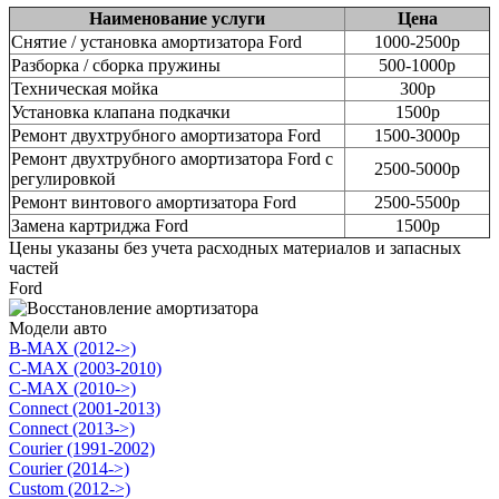
Наименование услуги
Цена
Снятие / установка амортизатора Ford
1000-2500р
Разборка / сборка пружины
500-1000р
Техническая мойка
300р
Установка клапана подкачки
1500р
Ремонт двухтрубного амортизатора Ford
1500-3000р
Ремонт двухтрубного амортизатора Ford с
2500-5000р
регулировкой
Ремонт винтового амортизатора Ford
2500-5500р
Замена картриджа Ford
1500р
Цены указаны без учета расходных материалов и запасных
частей
Ford
Модели авто
B-MAX (2012->)
C-MAX (2003-2010)
C-MAX (2010->)
Connect (2001-2013)
Connect (2013->)
Courier (1991-2002)
Courier (2014->)
Custom (2012->)