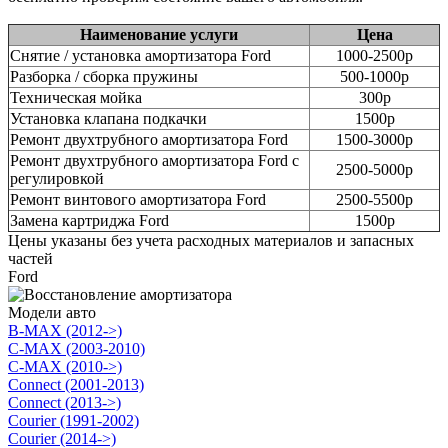
Наименование услуги
Цена
Снятие / установка амортизатора Ford
1000-2500р
Разборка / сборка пружины
500-1000р
Техническая мойка
300р
Установка клапана подкачки
1500р
Ремонт двухтрубного амортизатора Ford
1500-3000р
Ремонт двухтрубного амортизатора Ford с
2500-5000р
регулировкой
Ремонт винтового амортизатора Ford
2500-5500р
Замена картриджа Ford
1500р
Цены указаны без учета расходных материалов и запасных
частей
Ford
Модели авто
B-MAX (2012->)
C-MAX (2003-2010)
C-MAX (2010->)
Connect (2001-2013)
Connect (2013->)
Courier (1991-2002)
Courier (2014->)