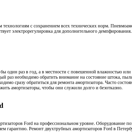
им технологиям с сохранением всех технических норм. Пневмоа
ствует электрорегулировка для дополнительного демпфирования.
бы один раз в год, а в местности с повешенной влажностью или 
ый раз необходимо обратить внимание на состояние штока, пыль
димо сразу обратиться для ремонта амортизатора. Часто состоя
ужить амортизаторы, чтобы они служили долго и безотказно.
d
тизаторов Ford на профессиональном уровне. Оборудование поз
ем гарантию. Ремонт двухтрубных амортизаторов Ford в Петербу