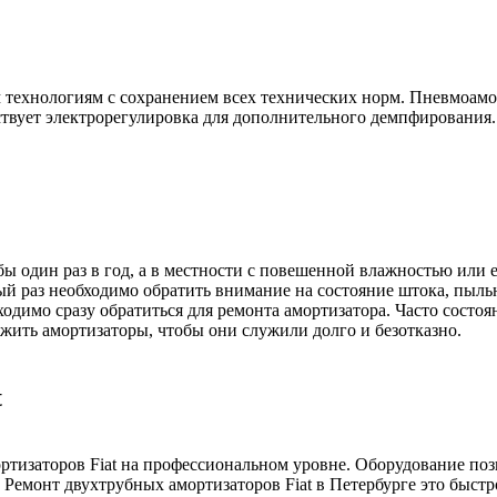
м технологиям с сохранением всех технических норм. Пневмоам
ствует электрорегулировка для дополнительного демпфирования.
ы один раз в год, а в местности с повешенной влажностью или 
ый раз необходимо обратить внимание на состояние штока, пыль
димо сразу обратиться для ремонта амортизатора. Часто состоя
ужить амортизаторы, чтобы они служили долго и безотказно.
t
тизаторов Fiat на профессиональном уровне. Оборудование поз
 Ремонт двухтрубных амортизаторов Fiat в Петербурге это быстр