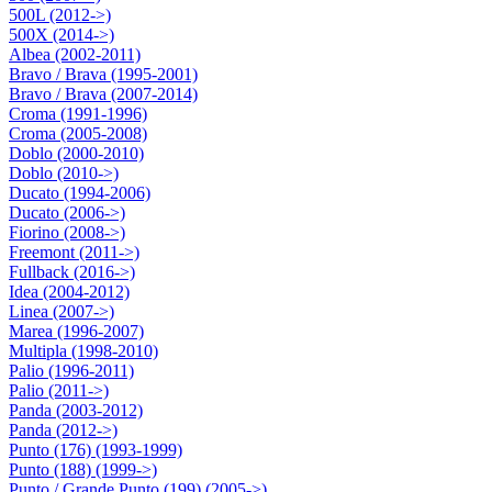
500L (2012->)
500X (2014->)
Albea (2002-2011)
Bravo / Brava (1995-2001)
Bravo / Brava (2007-2014)
Croma (1991-1996)
Croma (2005-2008)
Doblo (2000-2010)
Doblo (2010->)
Ducato (1994-2006)
Ducato (2006->)
Fiorino (2008->)
Freemont (2011->)
Fullback (2016->)
Idea (2004-2012)
Linea (2007->)
Marea (1996-2007)
Multipla (1998-2010)
Palio (1996-2011)
Palio (2011->)
Panda (2003-2012)
Panda (2012->)
Punto (176) (1993-1999)
Punto (188) (1999->)
Punto / Grande Punto (199) (2005->)