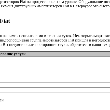
тизаторов Fiat на профессиональном уровне. Оборудование поз
 Ремонт двухтрубных амортизаторов Fiat в Петербурге это быстр
Fiat
ся нашими специалистами в течении суток. Некоторые амортиз
линдропоршневая группа амортизаторов Fiat пришла в негодность
 Вы почувствовали посторонние стуки, обратитесь в наши техц
ование услуги
тей