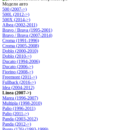
Модели авто
500 (2007->)
500L (2012->)
500X (2014->)
Albea (2002-2011)
Bravo / Brava (1995-2001)
Bravo / Brava (2007-2014)
Croma (1991-1996)
Croma (2005-2008)
Doblo (2000-2010)
Doblo (2010->)
Ducato (1994-2006)
Ducato (2006->)
Fiorino (2008->)
Freemont (2011->)
Fullback (2016->)
Idea (2004-2012)
Linea (2007->)
Marea (1996-2007)
Multipla (1998-2010)
Palio (1996-2011)
Palio (2011->)
Panda (2003-2012)
Panda (2012->)
Punto (176) (1993-1999)