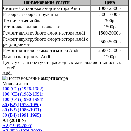
Наименование услуги
Цена
Снятие / установка амортизатора Audi
1000-2500р
Разборка / сборка пружины
500-1000р
Техническая мойка
300р
Установка клапана подкачки
1500р
Ремонт двухтрубного амортизатора Audi
1500-3000р
Ремонт двухтрубного амортизатора Audi с
2500-5000р
регулировкой
Ремонт винтового амортизатора Audi
2500-5500р
Замена картриджа Audi
1500р
Цены указаны без учета расходных материалов и запасных
частей
Audi
Модели авто
100 (C2) (1976-1982)
100 (C3) (1982-1991)
100 (C4) (1990-1994)
80 (B2) (1978-1986)
80 (B3) (1986-1991)
80 (B4) (1991-1995)
A1 (2010->)
A2 (1999-2005)
A3 (8L) (1996-2003)