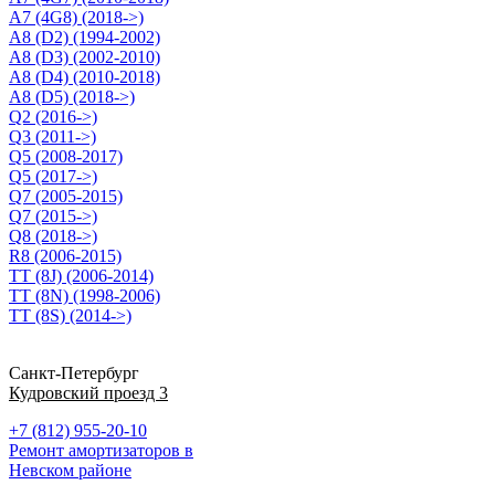
A7 (4G8) (2018->)
A8 (D2) (1994-2002)
A8 (D3) (2002-2010)
A8 (D4) (2010-2018)
A8 (D5) (2018->)
Q2 (2016->)
Q3 (2011->)
Q5 (2008-2017)
Q5 (2017->)
Q7 (2005-2015)
Q7 (2015->)
Q8 (2018->)
R8 (2006-2015)
TT (8J) (2006-2014)
TT (8N) (1998-2006)
TT (8S) (2014->)
Санкт-Петербург
Кудровский проезд 3
+7 (812) 955-20-10
Ремонт амортизаторов в
Невском районе