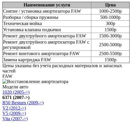
Наименование услуги
Цена
Снятие / установка амортизатора FAW
1000-2500р
Разборка / сборка пружины
500-1000р
Техническая мойка
300р
Установка клапана подкачки
1500р
Ремонт двухтрубного амортизатора FAW
1500-3000р
Ремонт двухтрубного амортизатора FAW с
2500-5000р
регулировкой
Ремонт винтового амортизатора FAW
2500-5500р
Замена картриджа FAW
1500р
Цены указаны без учета расходных материалов и запасных
частей
FAW
Модели авто
1020 (2005->)
6371 (2007->)
B50 Besturn (2009->)
V2 (2012->)
V5 (2009->)
Vita (2007->)