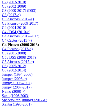
C2 (2003-2010)
C3 (2002-2009)
C3 (2009-2017) (DS3)
C3 (2017->)
C3 Aircross (2017->)
C3 Picasso (2009-2017)
C4 (2004-2010)
C4 / DS4 (2010->)
C4 Aircross (2012-2017)
C4 Cactus (2015->)
C4 Picasso (2006-2013)
C4 Picasso (2013->)
C5 (2001-2008)
C5 / DS5 (2008-2017)
C5 Aircross (2017->)
C6 (2005-2012)
C8 (2002-2014)
Jumper (1994-2006)
Jumper (2006->)
Jumpy (1995-2007)
Jumpy (2007-2017)
Nemo (2008->)
Saxo (1996-2003)
Spacetourer (Jumpy) (2017->)
Xantia (1993-2001)